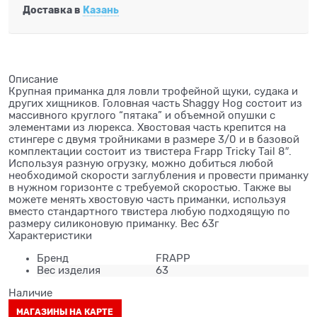
Доставка в
Казань
Описание
Крупная приманка для ловли трофейной щуки, судака и
других хищников. Головная часть Shaggy Hog состоит из
массивного круглого “пятака” и объемной опушки с
элементами из люрекса. Хвостовая часть крепится на
стингере с двумя тройниками в размере 3/0 и в базовой
комплектации состоит из твистера Frapp Tricky Tail 8″.
Используя разную огрузку, можно добиться любой
необходимой скорости заглубления и провести приманку
в нужном горизонте с требуемой скоростью. Также вы
можете менять хвостовую часть приманки, используя
вместо стандартного твистера любую подходящую по
размеру силиконовую приманку. Вес 63г
Характеристики
Бренд
FRAPP
Вес изделия
63
Наличие
МАГАЗИНЫ НА КАРТЕ