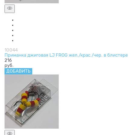
10044
Приманка джиговая LJ FROG жел./крас./чер. в блистере
216
руб.
ДОБАВИТЬ