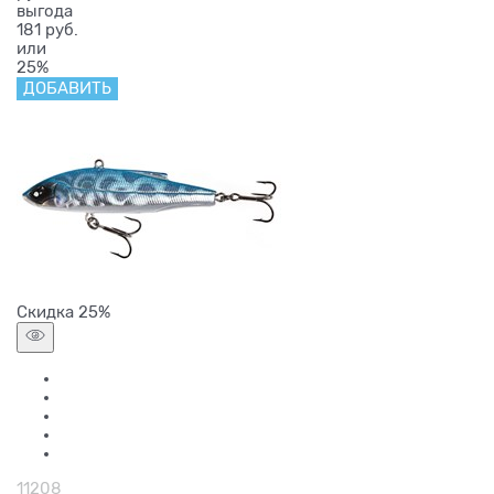
выгода
181 руб.
или
25%
ДОБАВИТЬ
Скидка 25%
11208