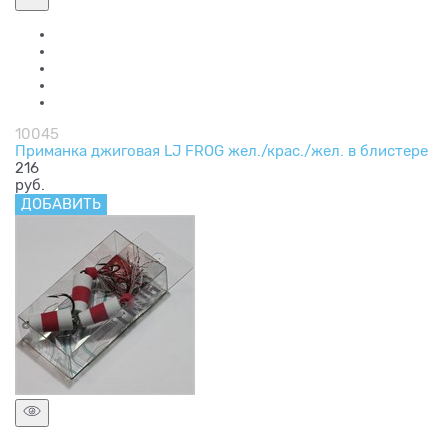
10045
Приманка джиговая LJ FROG жел./крас./жел. в блистере
216
руб.
ДОБАВИТЬ