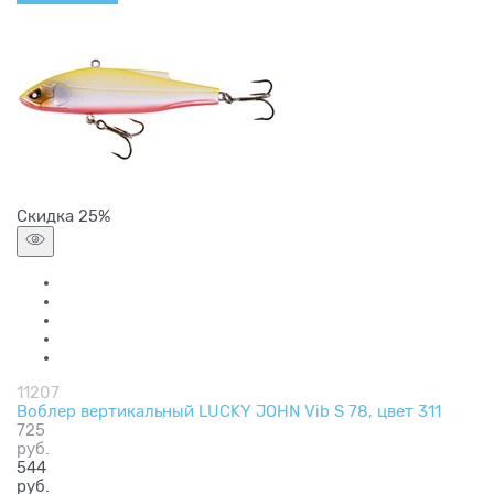
Скидка 25%
11207
Воблер вертикальный LUCKY JOHN Vib S 78, цвет 311
725
руб.
544
руб.