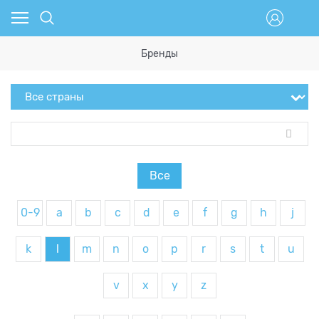
Бренды
Все
0-9
a
b
c
d
e
f
g
h
j
k
l
m
n
o
p
r
s
t
u
v
x
y
z