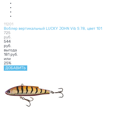
11201
Воблер вертикальный LUCKY JOHN Vib S 78, цвет 101
725
руб.
544
руб.
выгода
181 руб.
или
25%
ДОБАВИТЬ